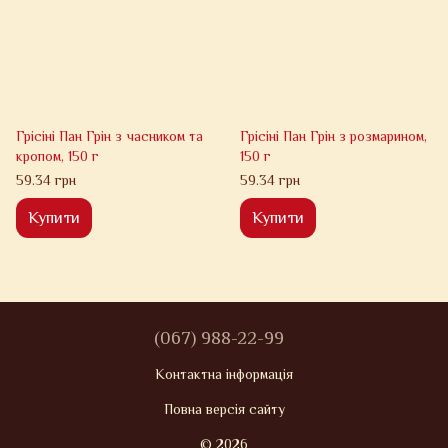
Грісіні Пан Грін з часником та
Грісіні Пан Грін з розмарином,
кропом, 150 г
150 г
59.34 грн
59.34 грн
Купити
Купити
(067) 988-22-99
Контактна інформація
Повна версія сайту
© 2026