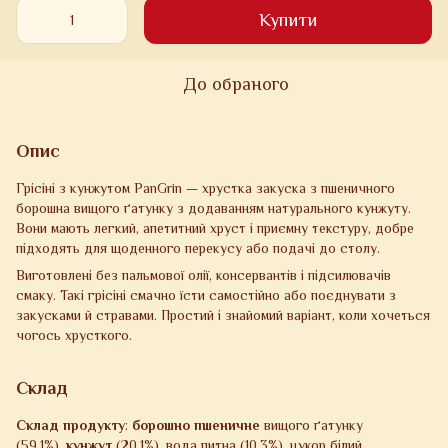
Купити
До обраного
Опис
Грісіні з кунжутом PanGrin — хрустка закуска з пшеничного
борошна вищого ґатунку з додаванням натурального кунжуту.
Вони мають легкий, апетитний хруст і приємну текстуру, добре
підходять для щоденного перекусу або подачі до столу.
Виготовлені без пальмової олії, консервантів і підсилювачів
смаку. Такі грісіні смачно їсти самостійно або поєднувати з
закусками й стравами. Простий і знайомий варіант, коли хочеться
чогось хрусткого.
Склад
Склад продукту
:
борошно пшеничне
вищого ґатунку
(59,1%),
кунжут
(20,1%), вода питна (10,3%), цукор білий