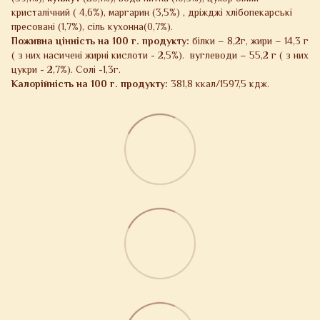
кристалічний ( 4,6%), маргарин (3,5%) , дріжджі хлібопекарські
пресовані (1,7%), сіль кухонна(0,7%).
Поживна цінність на 100 г. продукту:
білки – 8,2г, жири – 14,3 г
( з них насичені жирні кислоти - 2,5%). вуглеводи – 55,2 г ( з них
цукри - 2,7%). Солі -1,3г.
Калорійність на 100 г. продукту:
381,8 ккал/1597,5 кдж.