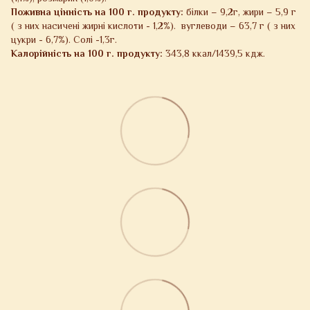
Поживна цінність на 100 г. продукту:
білки – 9,2г, жири – 5,9 г
( з них насичені жирні кислоти - 1,2%). вуглеводи – 63,7 г ( з них
цукри - 6,7%). Солі -1,3г.
Калорійність на 100 г. продукту:
343,8 ккал/1439,5 кдж.