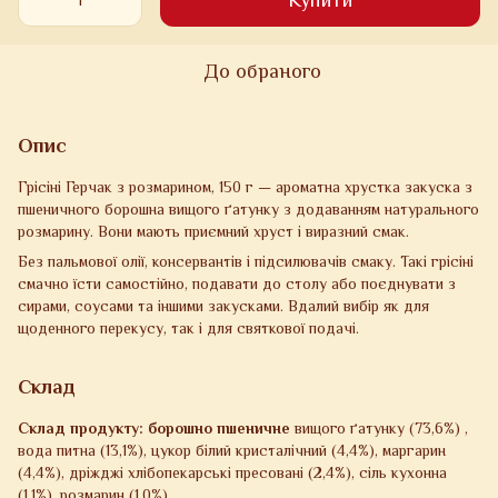
Купити
До обраного
Опис
Грісіні Герчак з розмарином, 150 г — ароматна хрустка закуска з
пшеничного борошна вищого ґатунку з додаванням натурального
розмарину. Вони мають приємний хруст і виразний смак.
Без пальмової олії, консервантів і підсилювачів смаку. Такі грісіні
смачно їсти самостійно, подавати до столу або поєднувати з
сирами, соусами та іншими закусками. Вдалий вибір як для
щоденного перекусу, так і для святкової подачі.
Склад
Склад продукту:
борошно пшеничне
вищого ґатунку (73,6%) ,
вода питна (13,1%), цукор білий кристалічний (4,4%), маргарин
(4,4%), дріжджі хлібопекарські пресовані (2,4%), сіль кухонна
(1,1%), розмарин (1,0%).