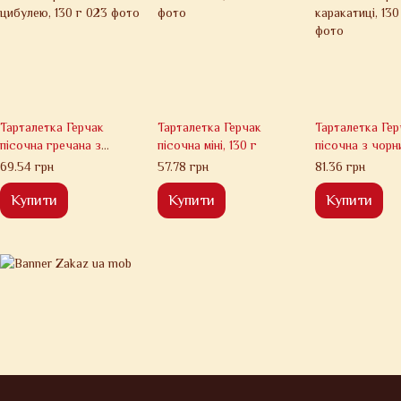
Тарталетка Герчак
Тарталетка Герчак
Тарталетка Гер
пісочна гречана з
пісочна міні, 130 г
пісочна з чорн
цибулею, 130 г
каракатиці, 130
69.54 грн
57.78 грн
81.36 грн
Купити
Купити
Купити