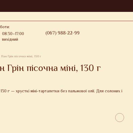
боти:
(067) 988-22-99
08:30–17:00
вихідний
Пан Грін пісочна міні, 130 г
 Грін пісочна міні, 130 г
 130 г — хрусткі міні-тарталетки без пальмової олії. Для солоних і