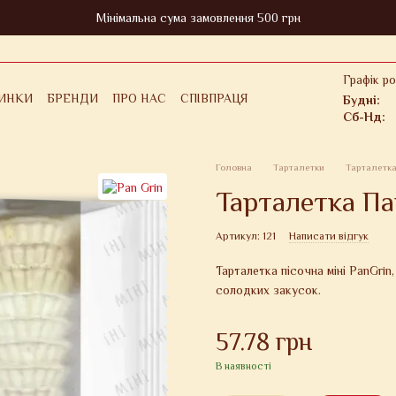
Мінімальна сума замовлення 500 грн
Графік ро
ИНКИ
БРЕНДИ
ПРО НАС
СПІВПРАЦЯ
Будні:
ІНФОРМАЦІЯ
ДЛЯ КЛІЄНТА
Сб-Нд:
ОВЕРНЕННЯ
ПОЛІТИКА КОНФІДЕНЦІЙНОСТІ
ЕРТИ
Головна
Тарталетки
Тарталетка 
Тарталетка Пан
Артикул: 121
Написати відгук
Тарталетка пісочна міні PanGrin,
солодких закусок.
57.78 грн
В наявності