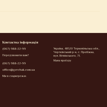
Контактна інформація
(067) 988-22-99
Україна, 48520 Тернопільська обл.,
Чортківський р-н, с. Пробіжна,
Передзвонити вам?
вул. Вітвінського, 71.
Мапа проїзду
(067) 988-22-99
office@gerchak.com.ua
Ми в соцмережах