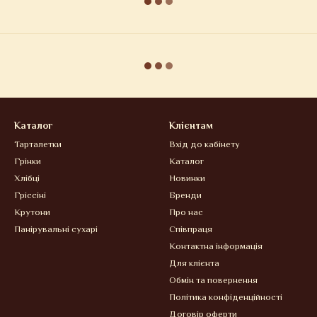
Каталог
Клієнтам
Тарталетки
Вхід до кабінету
Грінки
Каталог
Хлібці
Новинки
Гріссіні
Бренди
Крутони
Про нас
Панірувальні сухарі
Співпраця
Контактна інформація
Для клієнта
Обмін та повернення
Політика конфіденційності
Договір оферти