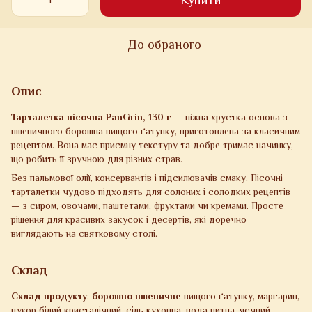
Купити
До обраного
Опис
Тарталетка пісочна PanGrin, 130 г
— ніжна хрустка основа з
пшеничного борошна вищого ґатунку, приготовлена за класичним
рецептом. Вона має приємну текстуру та добре тримає начинку,
що робить її зручною для різних страв.
Без пальмової олії, консервантів і підсилювачів смаку. Пісочні
тарталетки чудово підходять для солоних і солодких рецептів
— з сиром, овочами, паштетами, фруктами чи кремами. Просте
рішення для красивих закусок і десертів, які доречно
виглядають на святковому столі.
Склад
Склад продукту
:
борошно пшеничне
вищого ґатунку, маргарин,
цукор білий кристалічний, сіль кухонна, вода питна, яєчний