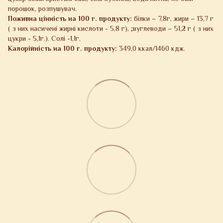
порошок, розпушувач.
Поживна цінність на 100 г. продукту:
білки – 7,8г, жири – 13,7 г
( з них насичені жирні кислоти - 5,8 г), ;вуглеводи – 51,2 г ( з них
цукри - 5,1г.). Солі -1,1г.
Калорійність на 100 г. продукту:
349,0 ккал/1460 кдж.