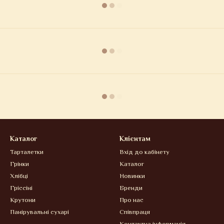
Каталог
Клієнтам
Тарталетки
Вхід до кабінету
Грінки
Каталог
Хлібці
Новинки
Гріссіні
Бренди
Крутони
Про нас
Панірувальні сухарі
Співпраця
Контактна інформація