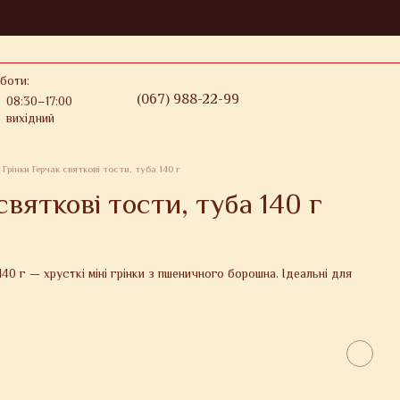
боти:
(067) 988-22-99
08:30–17:00
вихідний
Грінки Герчак святкові тости, туба 140 г
святкові тости, туба 140 г
140 г — хрусткі міні грінки з пшеничного борошна. Ідеальні для