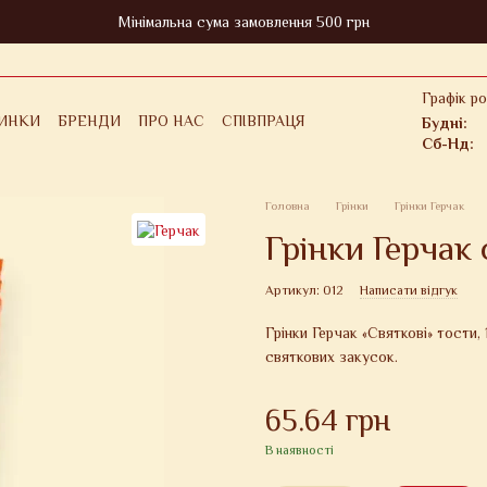
Мінімальна сума замовлення 500 грн
Графік ро
ИНКИ
БРЕНДИ
ПРО НАС
СПІВПРАЦЯ
Будні:
ІНФОРМАЦІЯ
ДЛЯ КЛІЄНТА
Сб-Нд:
ОВЕРНЕННЯ
ПОЛІТИКА КОНФІДЕНЦІЙНОСТІ
ЕРТИ
Головна
Грінки
Грінки Герчак
Грінки Герчак 
Артикул: 012
Написати відгук
Грінки Герчак «Святкові» тости, 
святкових закусок.
65.64 грн
В наявності